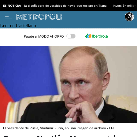
ES NOTICIA:
la diseñadora de vestidos de novia que resiste en Tiana
Inversión millon
Leer en Castellano
Pásate al MODO AHORRO
El presidente de Rusia, Vladimir Putin, en una imagen de archivo / EFE