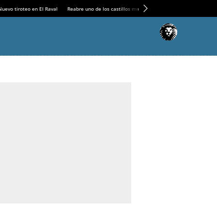
Nuevo tiroteo en El Raval
Reabre uno de los castillos medievales más espectaculares