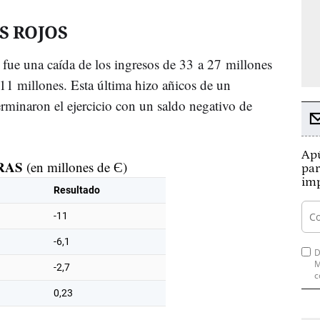
S ROJOS
o fue una caída de los ingresos de 33 a 27 millones
11 millones. Esta última hizo añicos de un
rminaron el ejercicio con un saldo negativo de
Apú
FRAS
(en millones de Є)
par
imp
Resultado
-11
-6,1
D
M
-2,7
c
0,23