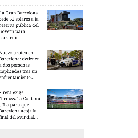
La Gran Barcelona
cede 52 solares a la
reserva pública del
Govern para
construir...
Nuevo tiroteo en
Barcelona: detienen
a dos personas
implicadas tras un
enfrentamiento...
Sirera exige
"firmeza" a Collboni
e Illa para que
Barcelona acoja la
final del Mundial...