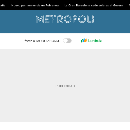
paña
Nuevo pulmón verde en Poblenou
La Gran Barcelona cede solares al Govern
Pásate al MODO AHORRO