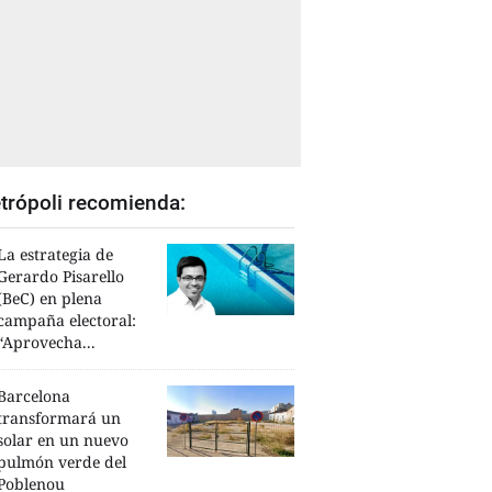
trópoli recomienda:
La estrategia de
Gerardo Pisarello
(BeC) en plena
campaña electoral:
“Aprovecha...
Barcelona
transformará un
solar en un nuevo
pulmón verde del
Poblenou