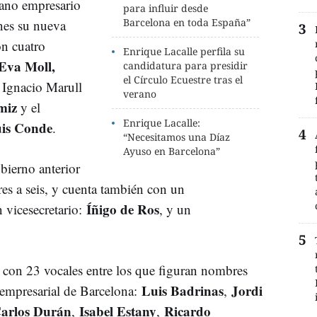
erano empresario
para influir desde
Barcelona en toda España”
unes su nueva
on cuatro
Enrique Lacalle perfila su
Eva Moll,
candidatura para presidir
el Círculo Ecuestre tras el
 Ignacio Marull
verano
miz
y el
Enrique Lacalle:
is Conde
.
“Necesitamos una Díaz
Ayuso en Barcelona”
bierno anterior
es a seis, y cuenta también con un
Íñigo de Ros
n vicesecretario:
, y un
 con 23 vocales entre los que figuran nombres
Luis Badrinas
Jordi
 empresarial de Barcelona:
,
arlos Durán
Isabel Estany
Ricardo
,
,