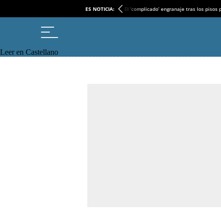
ES NOTICIA:
El ‘complicado’ engranaje tras los pisos
Leer en Castellano