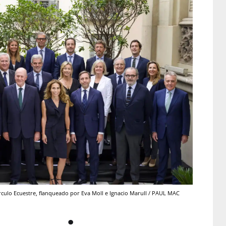
írculo Ecuestre, flanqueado por Eva Moll e Ignacio Marull / PAUL MAC