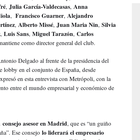
fré
Julia García-Valdecasas
Anna
,
,
iola
Francisco Guarner
Alejandro
,
,
rtínez
Alberto Missé
Juan Maria Nin
Silvia
,
,
,
z
Luis Sans
Miguel Tarazón
Carlos
,
,
,
mantiene como director general del club.
ntonio Delgado al frente de la presidencia del
de lobby en el conjunto de España, desde
xpresó en esta entrevista con Metrópoli, con la
ento entre el mundo empresarial y económico de
consejo asesor en Madrid
un
, que es “un guiño
lo liderará el empresario
aña”. Ese consejo