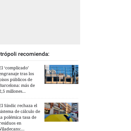
trópoli recomienda:
El ‘complicado’
engranaje tras los
pisos públicos de
Barcelona: más de
2,5 millones...
El Síndic rechaza el
sistema de cálculo de
la polémica tasa de
residuos en
Viladecans:...