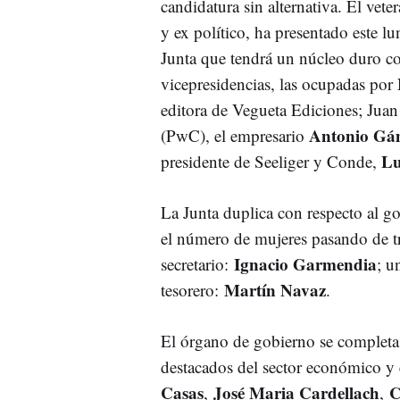
candidatura sin alternativa. El vet
y ex político, ha presentado este l
Junta que tendrá un núcleo duro c
vicepresidencias, las ocupadas por
editora de Vegueta Ediciones; Juan
Antonio Gá
(PwC), el empresario
Lu
presidente de Seeliger y Conde,
La Junta duplica con respecto al go
el número de mujeres pasando de tr
Ignacio Garmendia
secretario:
; u
Martín Navaz
tesorero:
.
El órgano de gobierno se completa
destacados del sector económico y
Casas
José Maria Cardellach
C
,
,