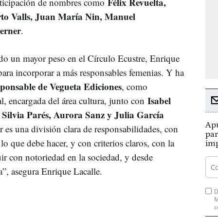
Félix Revuelta,
rticipación de nombres como
to Valls, Juan María Nin, Manuel
berner
.
o un mayor peso en el Círculo Ecustre, Enrique
ara incorporar a más responsables femenias. Y ha
esponsable de Vegueta Ediciones
, como
Isabel
l, encargada del área cultura, junto con
Silvia Parés, Aurora Sanz y Julia García
e
Apú
 es una división clara de responsabilidades, con
par
lo que debe hacer, y con criterios claros, con la
imp
uir con notoriedad en la sociedad, y desde
”, asegura Enrique Lacalle.
D
M
c