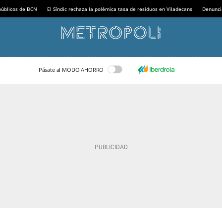
 públicos de BCN
El Síndic rechaza la polémica tasa de residuos en Viladecans
Denunci
Pásate al MODO AHORRO