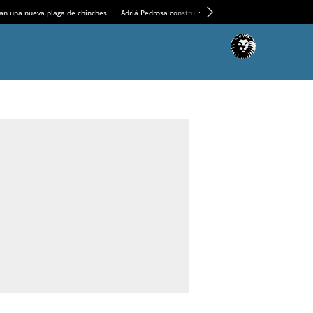
an una nueva plaga de chinches
Adrià Pedrosa construirá la nueva residencia en el Casin