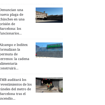
Denuncian una
nueva plaga de
chinches en una
prisión de
Barcelona: los
funcionarios...
Alcampo e Inditex
formalizan la
permuta de
terrenos: la cadena
alimentaria
construirá...
TMB auditará los
revestimientos de los
túneles del metro de
Barcelona tras el
incendio...