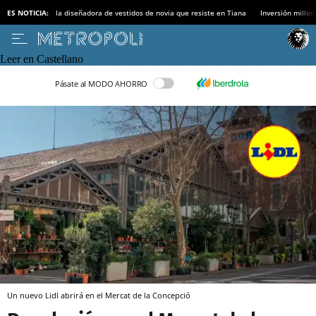
ES NOTICIA:
la diseñadora de vestidos de novia que resiste en Tiana
Inversión millon
Leer en Castellano
Pásate al MODO AHORRO
Un nuevo Lidl abrirá en el Mercat de la Concepció