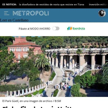
ES NOTICIA:
la diseñadora de vestidos de novia que resiste en Tiana
Inversión millon
Leer en Castellano
Pásate al MODO AHORRO
El Park Güell, en una imagen de archivo / B:SM