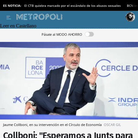
ES NOTICIA:
El CTB quiebra marcado por el escándalo de los abusos sexuales
BCN inv
Leer en Castellano
Pásate al MODO AHORRO
Jaume Collboni, en su intervención en el Círculo de Economía
OSCAR GIL
Collboni: "Esperamos a Junts para