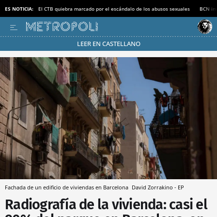
ES NOTICIA:
El CTB quiebra marcado por el escándalo de los abusos sexuales
BCN inv
LEER EN CASTELLANO
Pásate al MODO AHORRO
Fachada de un edificio de viviendas en Barcelona
David Zorrakino - EP
Radiografía de la vivienda: casi el