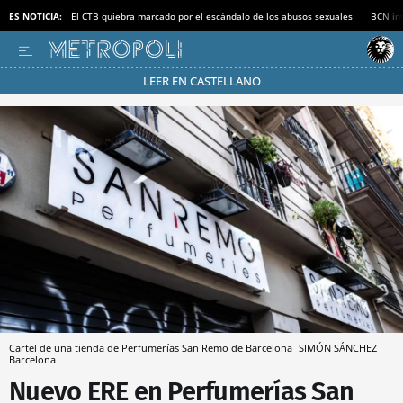
ES NOTICIA:
El CTB quiebra marcado por el escándalo de los abusos sexuales
BCN inv
LEER EN CASTELLANO
Pásate al MODO AHORRO
Cartel de una tienda de Perfumerías San Remo de Barcelona
SIMÓN SÁNCHEZ
Barcelona
Nuevo ERE en Perfumerías San