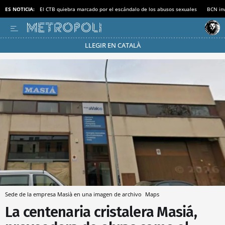
ES NOTICIA:
El CTB quiebra marcado por el escándalo de los abusos sexuales
BCN inv
LLEGIR EN CATALÀ
Pásate al MODO AHORRO
Sede de la empresa Masià en una imagen de archivo
Maps
La centenaria cristalera Masiá,