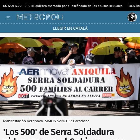
ES NOTICIA:
El CTB quiebra marcado por el escándalo de los abusos sexuales
BCN inv
LLEGIR EN CATALÀ
Pásate al MODO AHORRO
Manifestación Aernnova
SIMÓN SÁNCHEZ
Barcelona
'Los 500' de Serra Soldadura