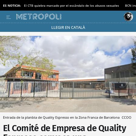
ES NOTICIA:
El CTB quiebra marcado por el escándalo de los abusos sexuales
BCN inv
LLEGIR EN CATALÀ
Pásate al MODO AHORRO
Entrada de la planbta de Quality Espresso en la Zona Franca de Barcelona
CCOO
El Comité de Empresa de Quality