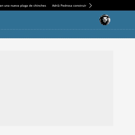
an una nueva plaga de chinches
Adrià Pedrosa construirá la nueva residencia en el Casin