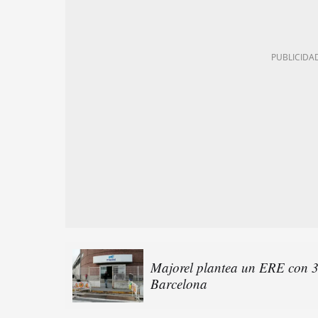
Majorel plantea un ERE con 34
Barcelona