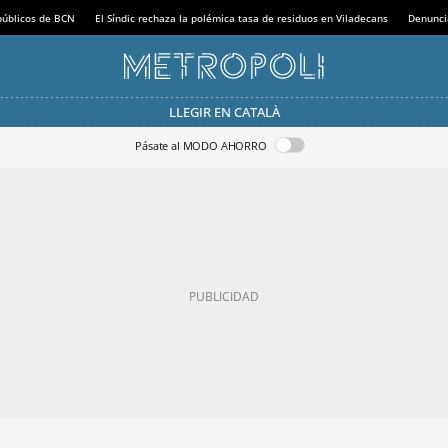
 públicos de BCN
El Síndic rechaza la polémica tasa de residuos en Viladecans
Denunci
LLEGIR EN CATALÀ
Pásate al MODO AHORRO