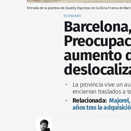
Entrada de la planbta de Quality Espresso en la Zona Franca de Bar
ECONOMÍA
Barcelona,
Preocupaci
aumento d
deslocaliz
La provincia vive un a
encierran traslados a t
Relacionada:
Majorel
años tras la adquisic