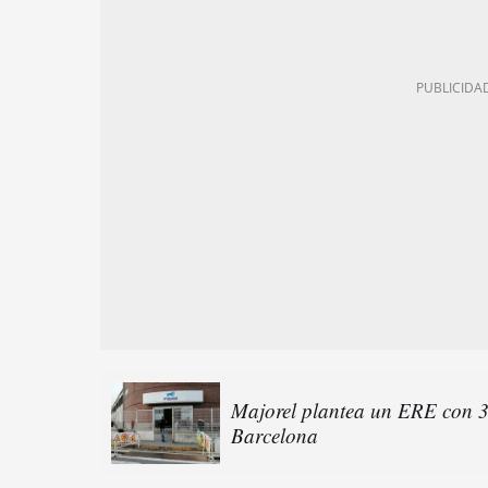
Majorel plantea un ERE con 34
Barcelona