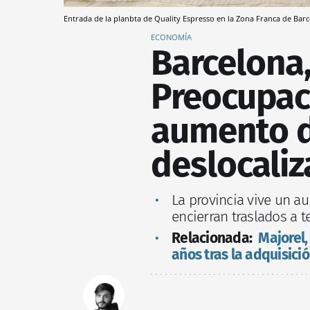
Entrada de la planbta de Quality Espresso en la Zona Franca de Bar
ECONOMÍA
Barcelona,
Preocupaci
aumento d
deslocaliz
La provincia vive un a
encierran traslados a t
Relacionada:
Majorel
años tras la adquisic