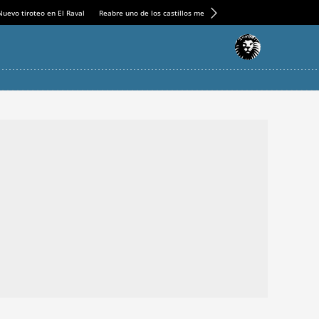
Nuevo tiroteo en El Raval
Reabre uno de los castillos medievales más espectaculares