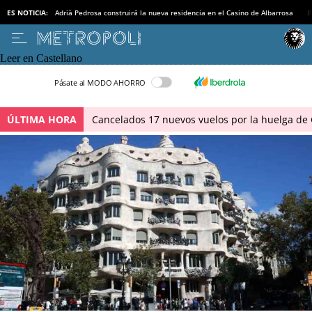
ES NOTICIA:
Adrià Pedrosa construirá la nueva residencia en el Casino de Albarrosa
B
Leer en Castellano
Pásate al MODO AHORRO
ÚLTIMA HORA
Cancelados 17 nuevos vuelos por la huelga de