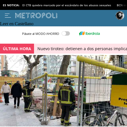
ES NOTICIA:
El CTB quiebra marcado por el escándalo de los abusos sexuales
BCN inv
Leer en Castellano
Pásate al MODO AHORRO
ÚLTIMA HORA
Nuevo tiroteo: detienen a dos personas implica