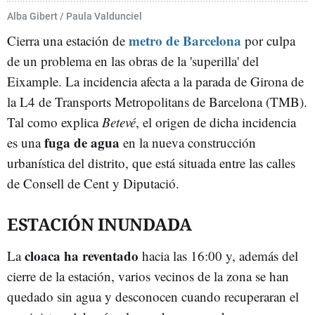
METRO BARCELONA
LA DRETA DE L'EIXAMPLE
Alba Gibert / Paula Valdunciel
metro de Barcelona
Cierra una estación de
por culpa
de un problema en las obras de la 'superilla' del
Eixample. La incidencia afecta a la parada de Girona de
la L4 de Transports Metropolitans de Barcelona (TMB).
Tal como explica
Betevé
, el origen de dicha incidencia
fuga de agua
es una
en la nueva construcción
urbanística del distrito, que está situada entre las calles
de Consell de Cent y Diputació.
ESTACIÓN INUNDADA
cloaca ha reventado
La
hacia las 16:00 y, además del
cierre de la estación, varios vecinos de la zona se han
quedado sin agua y desconocen cuando recuperaran el