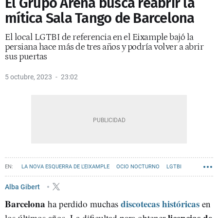
El Grupo Arena busca reabrir la
mítica Sala Tango de Barcelona
El local LGTBI de referencia en el Eixample bajó la
persiana hace más de tres años y podría volver a abrir
sus puertas
5 octubre, 2023
23:02
LA NOVA ESQUERRA DE L'EIXAMPLE
OCIO NOCTURNO
LGTBI
GAYS BARCELONA
DISCOTECAS
Alba Gibert
Barcelona
discotecas históricas
ha perdido muchas
en
licencias de
los últimos años. La dificultad para obtener