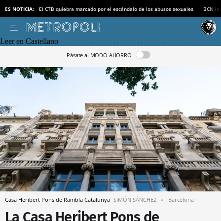
ES NOTICIA:
El CTB quiebra marcado por el escándalo de los abusos sexuales
BCN inv
Leer en Castellano
Pásate al MODO AHORRO
Casa Heribert Pons de Rambla Catalunya
SIMÓN SÁNCHEZ
Barcelona
La Casa Heribert Pons de