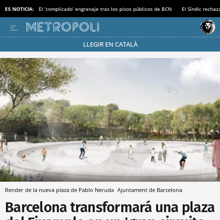
ES NOTICIA:
El ‘complicado’ engranaje tras los pisos públicos de BCN
El Síndic recha
LLEGIR EN CATALÀ
Pásate al MODO AHORRO
Render de la nueva plaza de Pablo Neruda
Ajuntament de Barcelona
Barcelona transformará una plaza