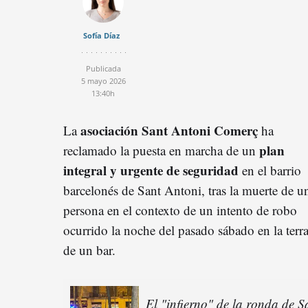
Sofía Díaz
Publicada
5 mayo 2026
13:40h
asociación Sant Antoni Comerç
La
ha
plan
reclamado la puesta en marcha de un
integral y urgente de seguridad
en el barrio
barcelonés de Sant Antoni, tras la muerte de u
persona en el contexto de un intento de robo
ocurrido la noche del pasado sábado en la terr
de un bar.
El "infierno" de la ronda de S