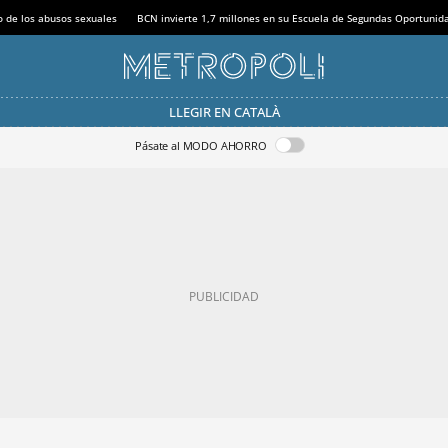
o de los abusos sexuales
BCN invierte 1,7 millones en su Escuela de Segundas Oportunid
LLEGIR EN CATALÀ
Pásate al MODO AHORRO