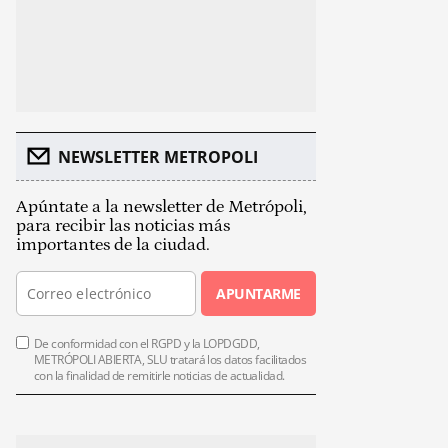
NEWSLETTER METROPOLI
Apúntate a la newsletter de Metrópoli,
para recibir las noticias más
importantes de la ciudad.
APUNTARME
De conformidad con el RGPD y la LOPDGDD,
METRÓPOLI ABIERTA, SLU tratará los datos facilitados
con la finalidad de remitirle noticias de actualidad.