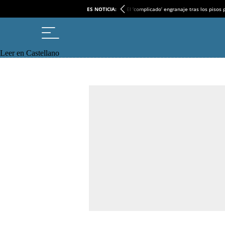
ES NOTICIA:
El ‘complicado’ engranaje tras los pisos
Leer en Castellano