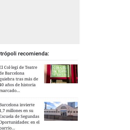
trópoli recomienda:
El Col·legi de Teatre
de Barcelona
quiebra tras más de
40 años de historia
marcado...
Barcelona invierte
1,7 millones en su
Escuela de Segundas
Oportunidades: en el
barrio...