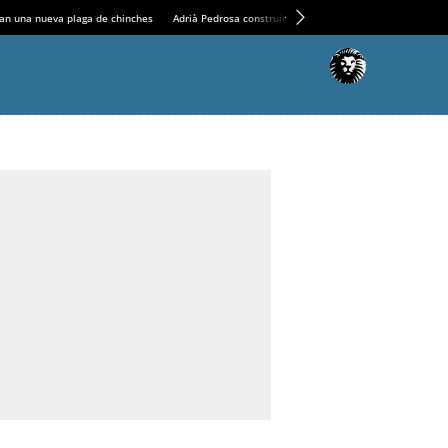
an una nueva plaga de chinches
Adrià Pedrosa construirá la nueva residencia en el Casin