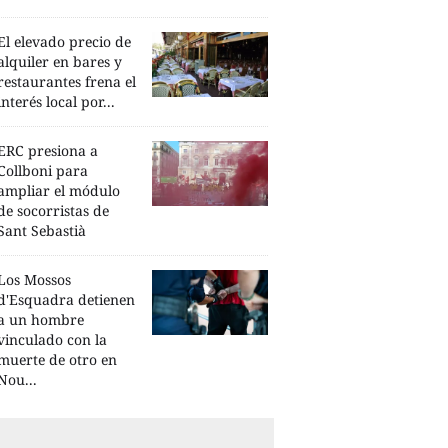
El elevado precio de
alquiler en bares y
restaurantes frena el
interés local por...
ERC presiona a
Collboni para
ampliar el módulo
de socorristas de
Sant Sebastià
Los Mossos
d'Esquadra detienen
a un hombre
vinculado con la
muerte de otro en
Nou...