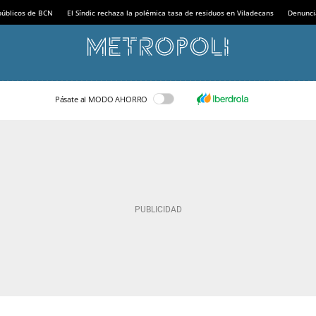
 públicos de BCN
El Síndic rechaza la polémica tasa de residuos en Viladecans
Denunci
Pásate al MODO AHORRO