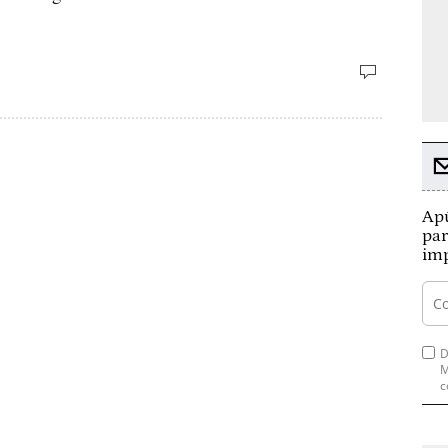
Apú
par
imp
D
M
c