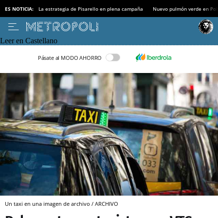
ES NOTICIA:
La estrategia de Pisarello en plena campaña
Nuevo pulmón verde en Po
Leer en Castellano
Pásate al MODO AHORRO
Un taxi en una imagen de archivo / ARCHIVO