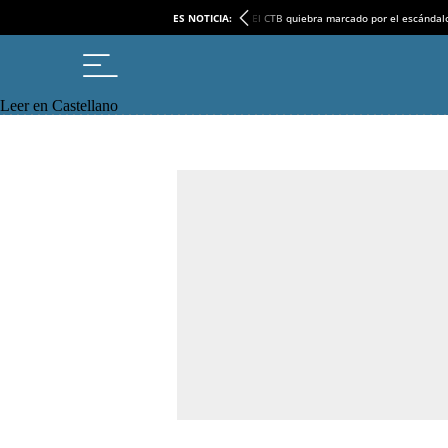
ES NOTICIA:
El CTB quiebra marcado por el escándal
Leer en Castellano