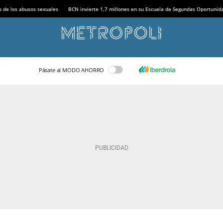
o de los abusos sexuales
BCN invierte 1,7 millones en su Escuela de Segundas Oportunid
Pásate al MODO AHORRO