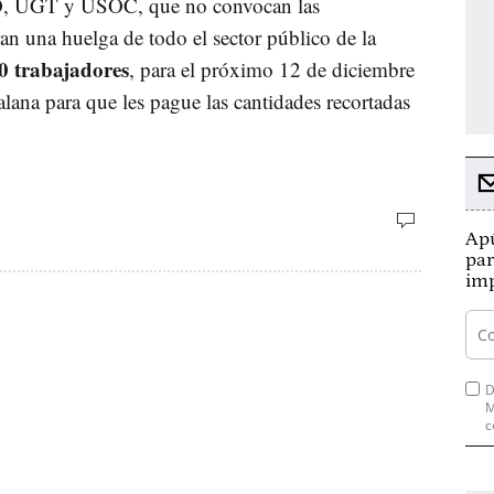
OO, UGT y USOC, que no convocan las
ran una huelga de todo el sector público de la
0 trabajadores
, para el próximo 12 de diciembre
alana para que les pague las cantidades recortadas
Apú
par
imp
D
M
c