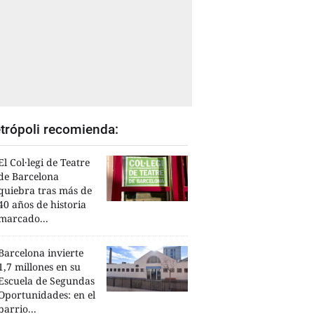
trópoli recomienda:
El Col·legi de Teatre
de Barcelona
quiebra tras más de
40 años de historia
marcado...
Barcelona invierte
1,7 millones en su
Escuela de Segundas
Oportunidades: en el
barrio...