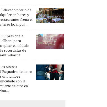
El elevado precio de
alquiler en bares y
restaurantes frena el
interés local por...
ERC presiona a
Collboni para
ampliar el módulo
de socorristas de
Sant Sebastià
Los Mossos
d'Esquadra detienen
a un hombre
vinculado con la
muerte de otro en
Nou...