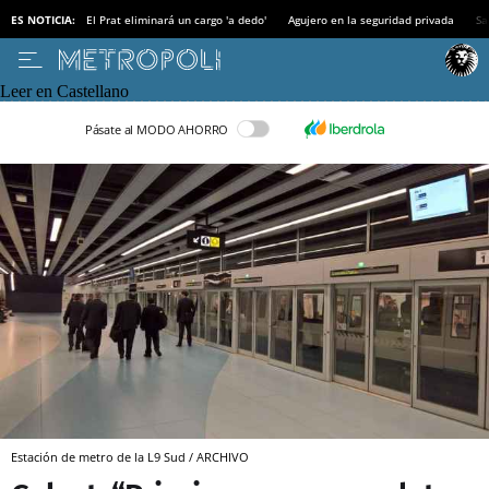
ES NOTICIA:
El Prat eliminará un cargo 'a dedo'
Agujero en la seguridad privada
Sa
Leer en Castellano
Pásate al MODO AHORRO
Estación de metro de la L9 Sud / ARCHIVO