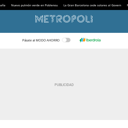
paña
Nuevo pulmón verde en Poblenou
La Gran Barcelona cede solares al Govern
Pásate al MODO AHORRO