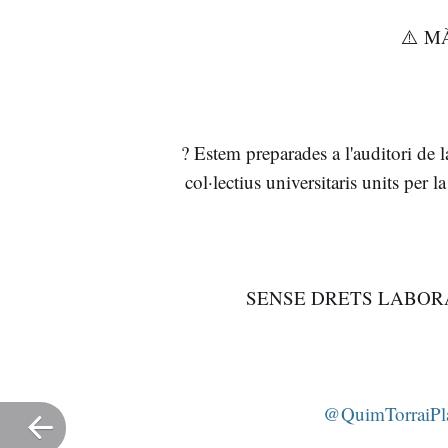
⚠️ M
? Estem preparades a l'auditori de l
col·lectius universitaris units per l
SENSE DRETS LABORA
@QuimTorraiPl