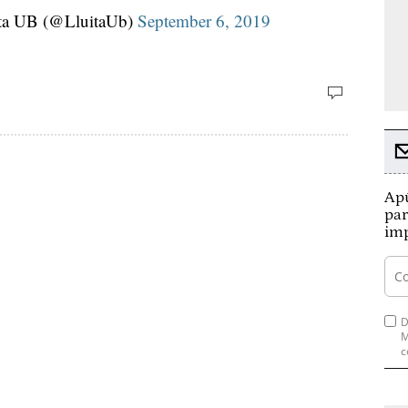
ita UB (@LluitaUb)
September 6, 2019
Apú
par
imp
D
M
c