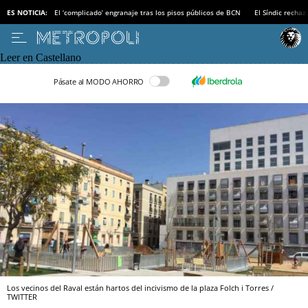
ES NOTICIA:
El ‘complicado’ engranaje tras los pisos públicos de BCN
El Síndic recha
Leer en Castellano
Pásate al MODO AHORRO
Los vecinos del Raval están hartos del incivismo de la plaza Folch i Torres /
TWITTER