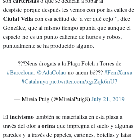
carteristas
son
o que se dedican a robar al
despiste porque después les vemos con por las calles de
Ciutat Vella
con esa actitud de ‘a ver qué cojo’”, dice
González, que al mismo tiempo apunta que aunque el
espacio no es un punto caliente de hurtos y robos,
puntualmente se ha producido alguno.
???Nens drogats a la Plaça Folch i Torres de
#Barcelona
.
@AdaColau
no anem bé???
#FemXarxa
#Catalunya
pic.twitter.com/xgrZqk6nU7
— Mireia Puig (@MireiaPuig8)
July 21, 2019
incivismo
El
también se materializa en esta plaza a
orina
través del olor a
que impregna el suelo y algunas
paredes y a través de papeles, cartones, botellas y latas