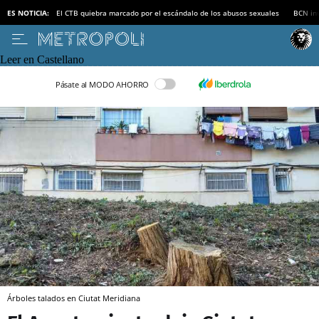
ES NOTICIA:
El CTB quiebra marcado por el escándalo de los abusos sexuales
BCN inv
Leer en Castellano
Pásate al MODO AHORRO
Árboles talados en Ciutat Meridiana