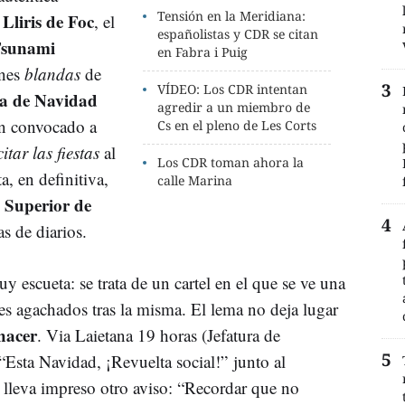
Tensión en la Meridiana:
Lliris de Foc
a
, el
españolistas y CDR se citan
sunami
en Fabra i Puig
ones
blandas
de
VÍDEO: Los CDR intentan
a de Navidad
agredir a un miembro de
an convocado a
Cs en el pleno de Les Corts
citar las fiestas
al
Los CDR toman ahora la
ta, en definitiva,
calle Marina
 Superior de
s de diarios.
 escueta: se trata de un cartel en el que se ve una
es agachados tras la misma. El lema no deja lugar
hacer
. Via Laietana 19 horas (Jefatura de
 “Esta Navidad, ¡Revuelta social!” junto al
 lleva impreso otro aviso: “Recordar que no