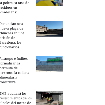
la polémica tasa de
residuos en
Viladecans:...
Denuncian una
nueva plaga de
chinches en una
prisión de
Barcelona: los
funcionarios...
Alcampo e Inditex
formalizan la
permuta de
terrenos: la cadena
alimentaria
construirá...
TMB auditará los
revestimientos de los
túneles del metro de