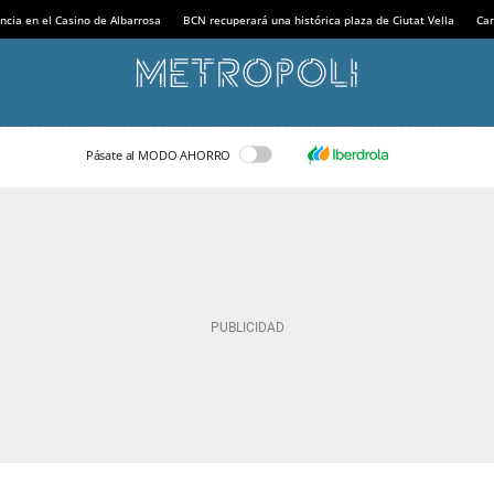
ncia en el Casino de Albarrosa
BCN recuperará una histórica plaza de Ciutat Vella
Can
Pásate al MODO AHORRO