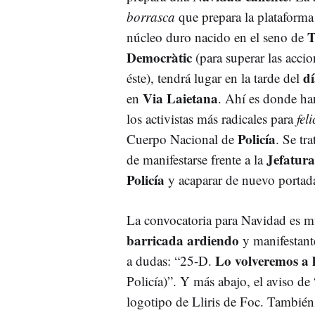
borrasca
que prepara la plataform
T
núcleo duro nacido en el seno de
Democràtic
(para superar las acci
dí
éste), tendrá lugar en la tarde del
Via Laietana
en
. Ahí es donde h
los activistas más radicales para
feli
Policía
Cuerpo Nacional de
. Se tra
Jefatura
de manifestarse frente a la
Policía
y acaparar de nuevo portada
La convocatoria para Navidad es muy
barricada ardiendo
y manifestant
Lo volveremos a 
a dudas: “25-D.
Policía)”. Y más abajo, el aviso de
logotipo de Lliris de Foc. También