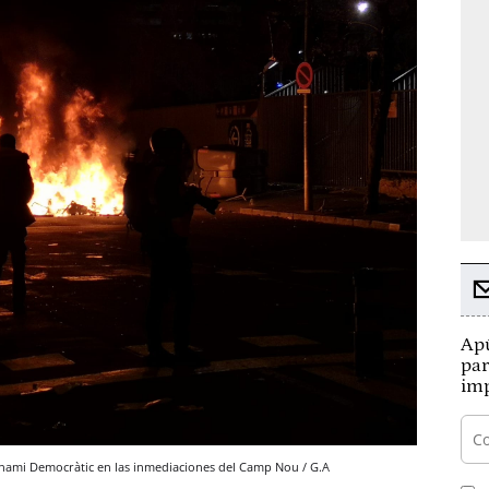
Apú
par
imp
unami Democràtic en las inmediaciones del Camp Nou / G.A