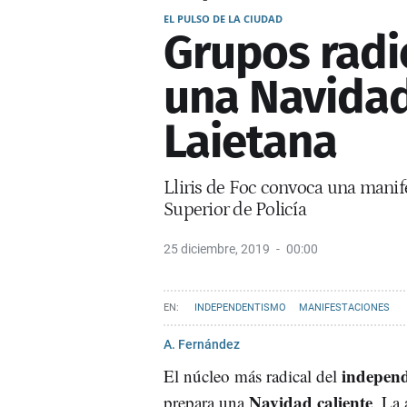
EL PULSO DE LA CIUDAD
Grupos radi
una Navidad 
Laietana
Lliris de Foc convoca una manife
Superior de Policía
25 diciembre, 2019
00:00
INDEPENDENTISMO
MANIFESTACIONES
A. Fernández
independ
El núcleo más radical del
Navidad caliente
prepara una
. La 