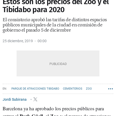
Éstos son los precios del Zoo y el
Tibidabo para 2020
El consistorio aprobó las tarifas de distintos espacios
públicos municipales de la ciudad en comisión de
gobierno el pasado 5 de diciembre
25 diciembre, 2019
00:00
PARQUE DE ATRACCIONES TIBIDABO
CEMENTERIOS
ZOO
PARK GÜELL
Jordi Subirana
Barcelona ya ha aprobado los precios públicos para
Park Güell
Zoo
entrar al
, el
y el parque de atracciones