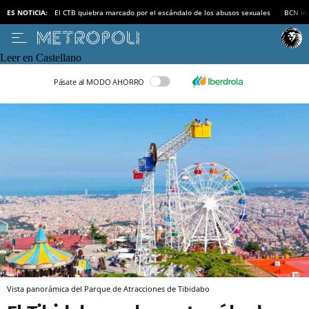
ES NOTICIA:
El CTB quiebra marcado por el escándalo de los abusos sexuales
BCN inv
Leer en Castellano
Pásate al MODO AHORRO
Vista panorámica del Parque de Atracciones de Tibidabo