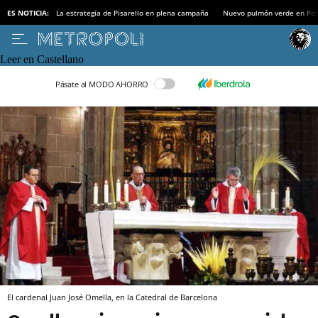
ES NOTICIA:
La estrategia de Pisarello en plena campaña
Nuevo pulmón verde en Po
Leer en Castellano
Pásate al MODO AHORRO
El cardenal Juan José Omella, en la Catedral de Barcelona