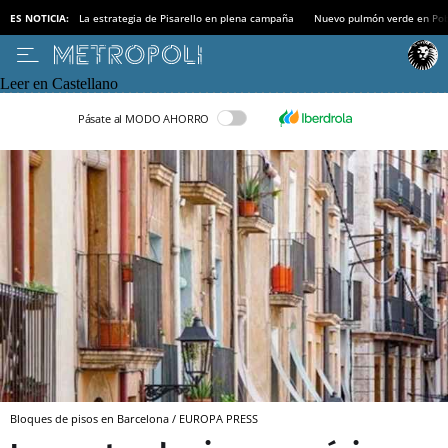
ES NOTICIA:
La estrategia de Pisarello en plena campaña
Nuevo pulmón verde en Po
Leer en Castellano
Pásate al MODO AHORRO
Bloques de pisos en Barcelona / EUROPA PRESS