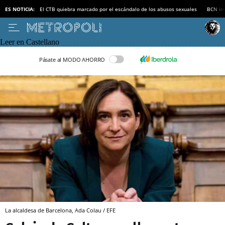
ES NOTICIA:
El CTB quiebra marcado por el escándalo de los abusos sexuales
BCN inv
Leer en Castellano
Pásate al MODO AHORRO
La alcaldesa de Barcelona, Ada Colau / EFE