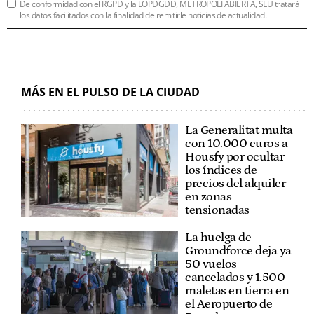
De conformidad con el RGPD y la LOPDGDD, METRÓPOLI ABIERTA, SLU tratará
los datos facilitados con la finalidad de remitirle noticias de actualidad.
MÁS EN EL PULSO DE LA CIUDAD
La Generalitat multa
con 10.000 euros a
Housfy por ocultar
los índices de
precios del alquiler
en zonas
tensionadas
La huelga de
Groundforce deja ya
50 vuelos
cancelados y 1.500
maletas en tierra en
el Aeropuerto de