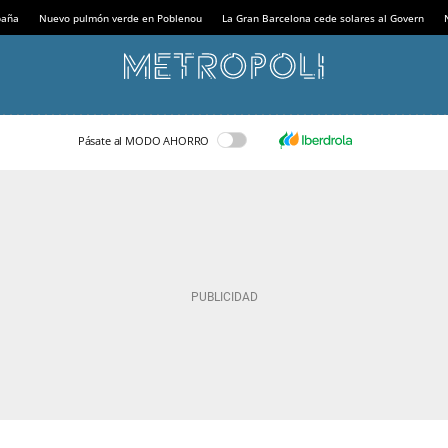
paña
Nuevo pulmón verde en Poblenou
La Gran Barcelona cede solares al Govern
Pásate al MODO AHORRO