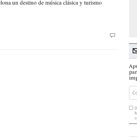
elona un destino de música clásica y turismo
Apú
par
imp
D
M
c