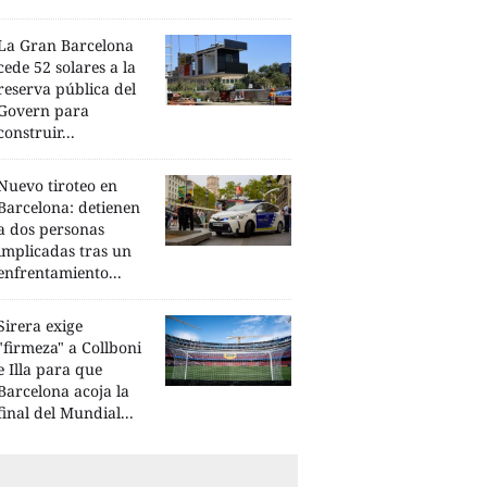
La Gran Barcelona
cede 52 solares a la
reserva pública del
Govern para
construir...
Nuevo tiroteo en
Barcelona: detienen
a dos personas
implicadas tras un
enfrentamiento...
Sirera exige
"firmeza" a Collboni
e Illa para que
Barcelona acoja la
final del Mundial...