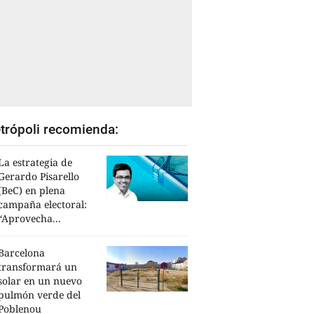
trópoli recomienda:
La estrategia de
Gerardo Pisarello
(BeC) en plena
campaña electoral:
“Aprovecha...
Barcelona
transformará un
solar en un nuevo
pulmón verde del
Poblenou