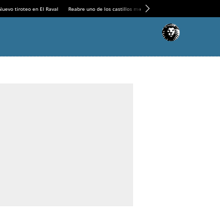
Nuevo tiroteo en El Raval
Reabre uno de los castillos medievales más espectaculares