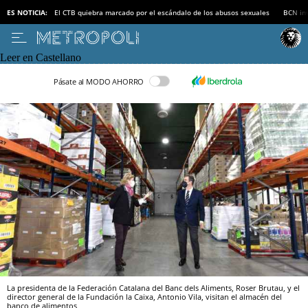
ES NOTICIA:
El CTB quiebra marcado por el escándalo de los abusos sexuales
BCN inv
Leer en Castellano
Pásate al MODO AHORRO
La presidenta de la Federación Catalana del Banc dels Aliments, Roser Brutau, y el
director general de la Fundación la Caixa, Antonio Vila, visitan el almacén del
banco de alimentos