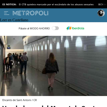
ES NOTICIA:
El CTB quiebra marcado por el escándalo de los abusos sexuales
BCN inv
Leer en Castellano
Pásate al MODO AHORRO
Encants de Sant Antoni / CR