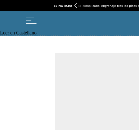
ES NOTICIA:
El ‘complicado’ engranaje tras los pisos
Leer en Castellano