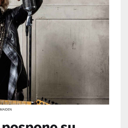
N MAIDEN
 pospone su