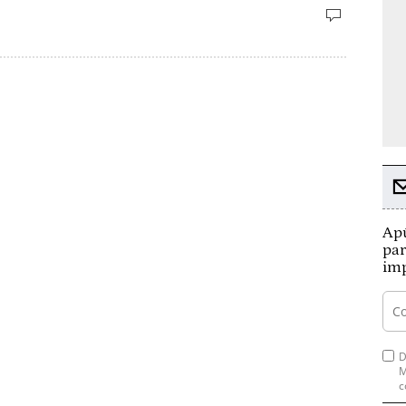
Apú
par
imp
D
M
c