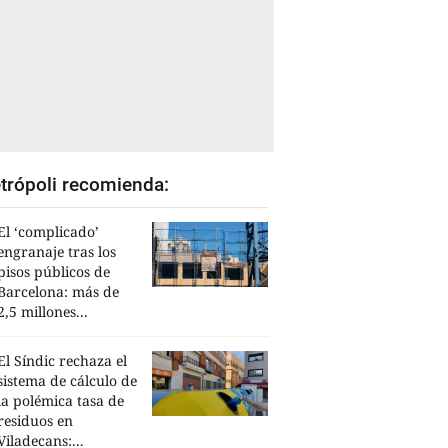
trópoli recomienda:
El ‘complicado’
engranaje tras los
pisos públicos de
Barcelona: más de
2,5 millones...
El Síndic rechaza el
sistema de cálculo de
la polémica tasa de
residuos en
Viladecans:...