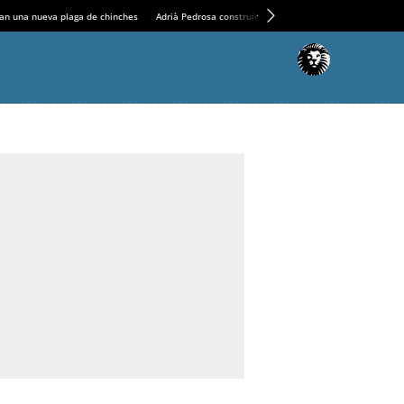
an una nueva plaga de chinches
Adrià Pedrosa construirá la nueva residencia en el Casin