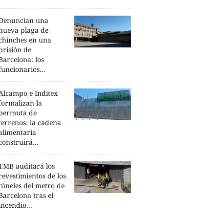
Denuncian una
nueva plaga de
chinches en una
prisión de
Barcelona: los
funcionarios...
Alcampo e Inditex
formalizan la
permuta de
terrenos: la cadena
alimentaria
construirá...
TMB auditará los
revestimientos de los
túneles del metro de
Barcelona tras el
incendio...