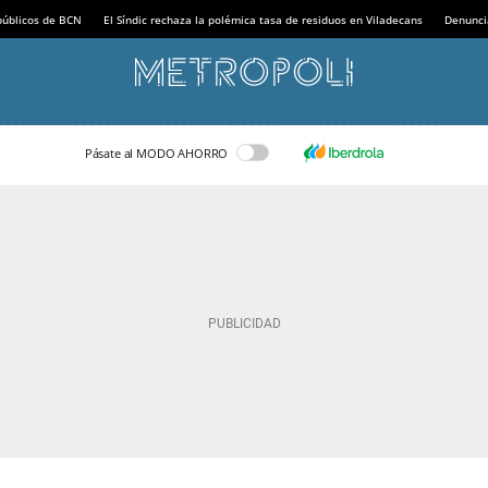
 públicos de BCN
El Síndic rechaza la polémica tasa de residuos en Viladecans
Denunci
Pásate al MODO AHORRO