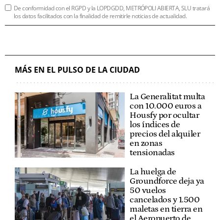
De conformidad con el RGPD y la LOPDGDD, METRÓPOLI ABIERTA, SLU tratará
los datos facilitados con la finalidad de remitirle noticias de actualidad.
MÁS EN EL PULSO DE LA CIUDAD
La Generalitat multa
con 10.000 euros a
Housfy por ocultar
los índices de
precios del alquiler
en zonas
tensionadas
La huelga de
Groundforce deja ya
50 vuelos
cancelados y 1.500
maletas en tierra en
el Aeropuerto de