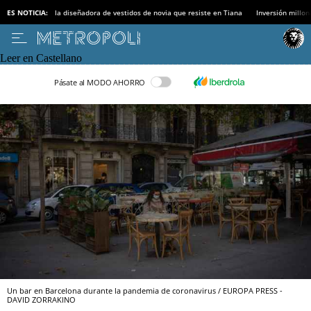
ES NOTICIA:
la diseñadora de vestidos de novia que resiste en Tiana
Inversión millon
Leer en Castellano
Pásate al MODO AHORRO
Un bar en Barcelona durante la pandemia de coronavirus / EUROPA PRESS -
DAVID ZORRAKINO