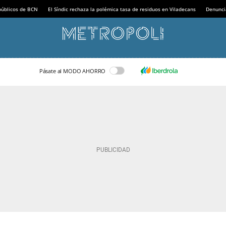
 públicos de BCN
El Síndic rechaza la polémica tasa de residuos en Viladecans
Denunci
Pásate al MODO AHORRO