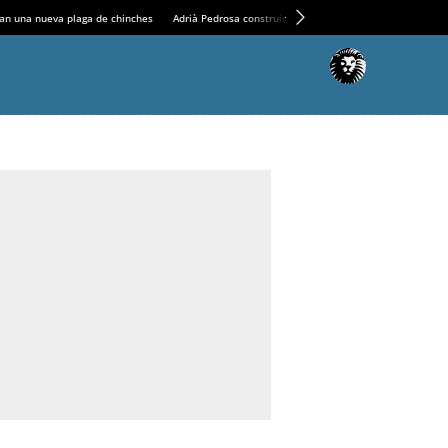
an una nueva plaga de chinches
Adrià Pedrosa construirá la nueva residencia en el Casin