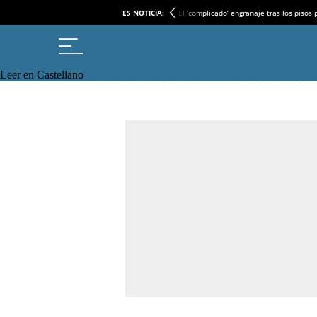
ES NOTICIA:
El ‘complicado’ engranaje tras los pisos
Leer en Castellano