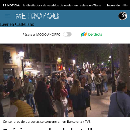
ES NOTICIA:
la diseñadora de vestidos de novia que resiste en Tiana
Inversión millon
Leer en Castellano
Pásate al MODO AHORRO
Centenares de personas se concentran en Barcelona / TV3