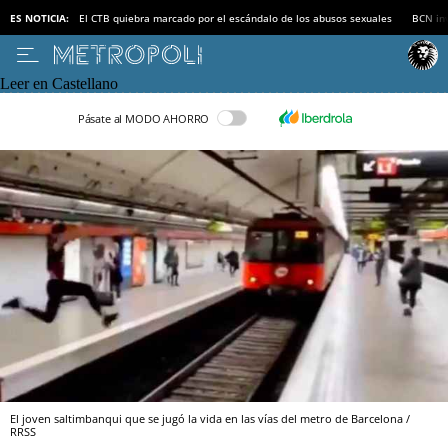
ES NOTICIA:
El CTB quiebra marcado por el escándalo de los abusos sexuales
BCN inv
Leer en Castellano
Pásate al MODO AHORRO
El joven saltimbanqui que se jugó la vida en las vías del metro de Barcelona /
RRSS