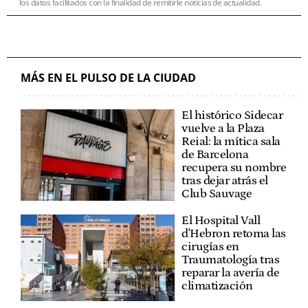
los datos facilitados con la finalidad de remitirle noticias de actualidad.
MÁS EN EL PULSO DE LA CIUDAD
El histórico Sidecar
vuelve a la Plaza
Reial: la mítica sala
de Barcelona
recupera su nombre
tras dejar atrás el
Club Sauvage
El Hospital Vall
d'Hebron retoma las
cirugías en
Traumatología tras
reparar la avería de
climatización