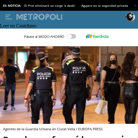
ES NOTICIA:
El Prat eliminará un cargo 'a dedo'
Agujero en la seguridad privada
Sa
Leer en Castellano
Pásate al MODO AHORRO
Agentes de la Guardia Urbana en Ciutat Vella / EUROPA PRESS