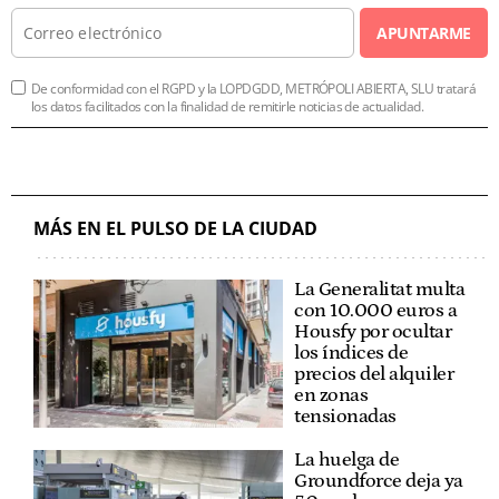
APUNTARME
De conformidad con el RGPD y la LOPDGDD, METRÓPOLI ABIERTA, SLU tratará
los datos facilitados con la finalidad de remitirle noticias de actualidad.
MÁS EN EL PULSO DE LA CIUDAD
La Generalitat multa
con 10.000 euros a
Housfy por ocultar
los índices de
precios del alquiler
en zonas
tensionadas
La huelga de
Groundforce deja ya