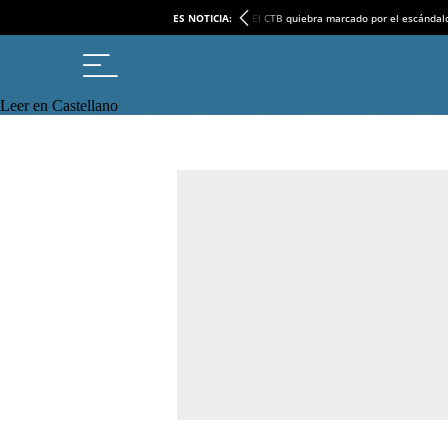
ES NOTICIA:
El CTB quiebra marcado por el escándal
Leer en Castellano