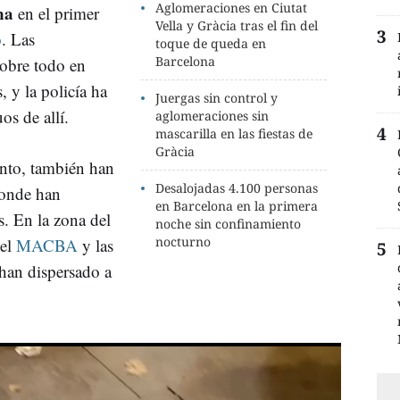
Aglomeraciones en Ciutat
ona
en el primer
Vella y Gràcia tras el fin del
o
. Las
toque de queda en
Barcelona
obre todo en
, y la policía ha
Juergas sin control y
os de allí.
aglomeraciones sin
mascarilla en las fiestas de
Gràcia
unto, también han
Desalojadas 4.100 personas
onde han
en Barcelona en la primera
. En la zona del
noche sin confinamiento
nocturno
 el
MACBA
y las
han dispersado a