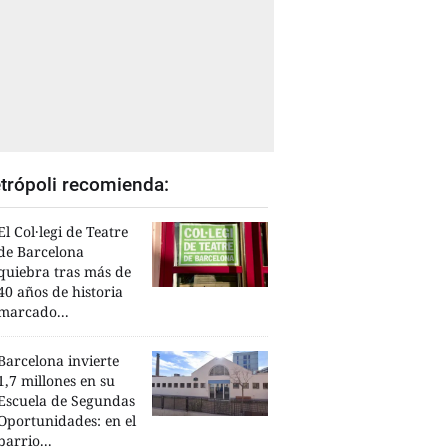
trópoli recomienda:
El Col·legi de Teatre
de Barcelona
quiebra tras más de
40 años de historia
marcado...
Barcelona invierte
1,7 millones en su
Escuela de Segundas
Oportunidades: en el
barrio...