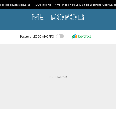
o de los abusos sexuales
BCN invierte 1,7 millones en su Escuela de Segundas Oportunid
Pásate al MODO AHORRO