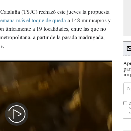
 Cataluña (TSJC) rechazó este jueves la propuesta
semana más el toque de queda
a 148 municipios y
ción únicamente a 19 localidades, entre las que no
metropolitana, a partir de la pasada madrugada,
s.
Apú
par
imp
D
M
c