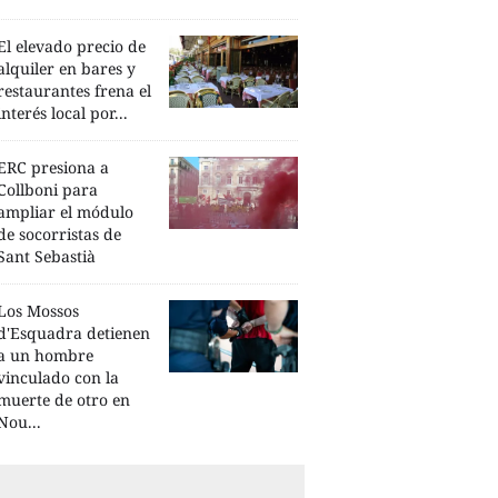
El elevado precio de
alquiler en bares y
restaurantes frena el
interés local por...
ERC presiona a
Collboni para
ampliar el módulo
de socorristas de
Sant Sebastià
Los Mossos
d'Esquadra detienen
a un hombre
vinculado con la
muerte de otro en
Nou...