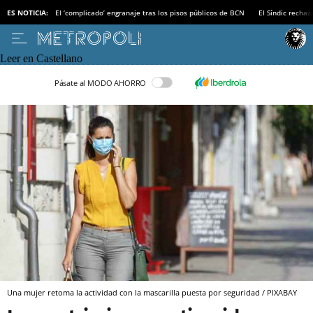
ES NOTICIA:
El ‘complicado’ engranaje tras los pisos públicos de BCN
El Síndic recha
Leer en Castellano
Pásate al MODO AHORRO
Una mujer retoma la actividad con la mascarilla puesta por seguridad / PIXABAY