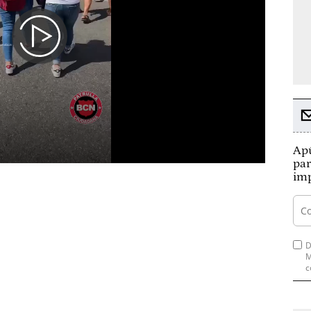
Apú
par
imp
D
M
c