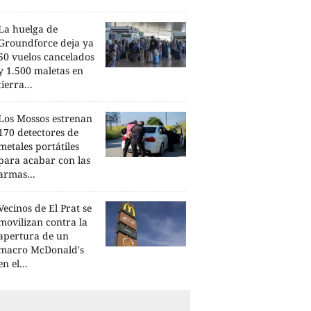
La huelga de
Groundforce deja ya
50 vuelos cancelados
y 1.500 maletas en
tierra...
Los Mossos estrenan
170 detectores de
metales portátiles
para acabar con las
armas...
Vecinos de El Prat se
movilizan contra la
apertura de un
macro McDonald's
en el...