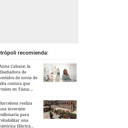
trópoli recomienda:
Anna Cabané, la
diseñadora de
vestidos de novia de
alta costura que
resiste en Tiana:...
Barcelona realiza
una inversión
millonaria para
rehabilitar una
histórica fábrica...