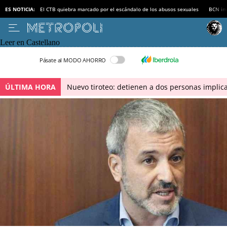
ES NOTICIA:
El CTB quiebra marcado por el escándalo de los abusos sexuales
BCN inv
Leer en Castellano
Pásate al MODO AHORRO
ÚLTIMA HORA
Nuevo tiroteo: detienen a dos personas implica