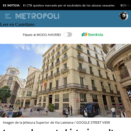
ES NOTICIA:
El CTB quiebra marcado por el escándalo de los abusos sexuales
BCN inv
Leer en Castellano
Pásate al MODO AHORRO
Imagen de la Jefatura Superior de Via Laietana / GOOGLE STREET VIEW