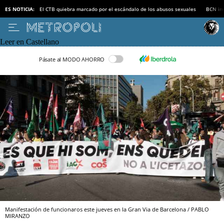
ES NOTICIA:
El CTB quiebra marcado por el escándalo de los abusos sexuales
BCN inv
Leer en Castellano
Pásate al MODO AHORRO
Manifestación de funcionaros este jueves en la Gran Via de Barcelona / PABLO
MIRANZO