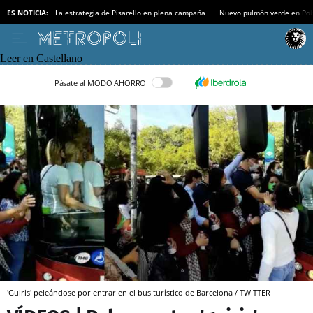
ES NOTICIA:
La estrategia de Pisarello en plena campaña
Nuevo pulmón verde en Po
Leer en Castellano
Pásate al MODO AHORRO
'Guiris' peleándose por entrar en el bus turístico de Barcelona / TWITTER